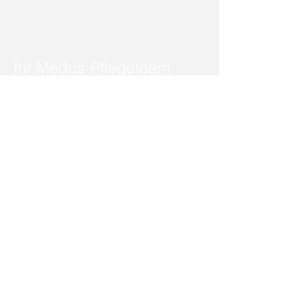
Ihr Medus-Pflegeteam
Tel.: 0 44 1 / 71 00 1
Email: info[at]medus-ol.de
More info >>